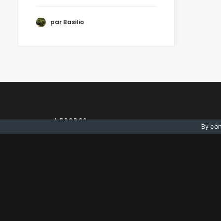
par Basilio
A PROPOS
By con
Depuis 15 ans, le Dr Nicolas Layachi
se dédie au traitement de la
douleur. Après avoir obtenu de
nombreux diplômes dans ce
domaine, il décide de porter un
regard philosophique sur sa pratique
en passant son diplôme d’éthique